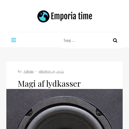
Skip
to
content
Emporia time
Søg
efter:
by:
Admin
Magi af lydkasser