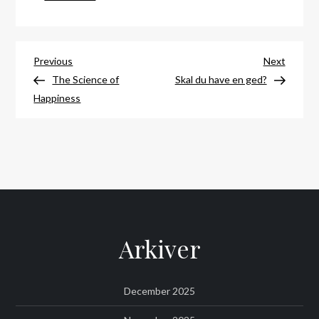
Indlægsnavigation
Previous
Next
Previous
Next
Post
Post
The Science of
Skal du have en ged?
Happiness
Arkiver
December 2025