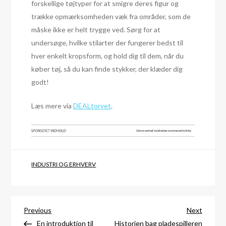
forskellige tøjtyper for at smigre deres figur og
trække opmærksomheden væk fra områder, som de
måske ikke er helt trygge ved. Sørg for at
undersøge, hvilke stilarter der fungerer bedst til
hver enkelt kropsform, og hold dig til dem, når du
køber tøj, så du kan finde stykker, der klæder dig
godt!
Læs mere via
DEALtorvet
.
INDUSTRI OG ERHVERV
Indlægsnavigation
Previous
Next
Previous
Next
Post
Post
En introduktion til
Historien bag pladespilleren