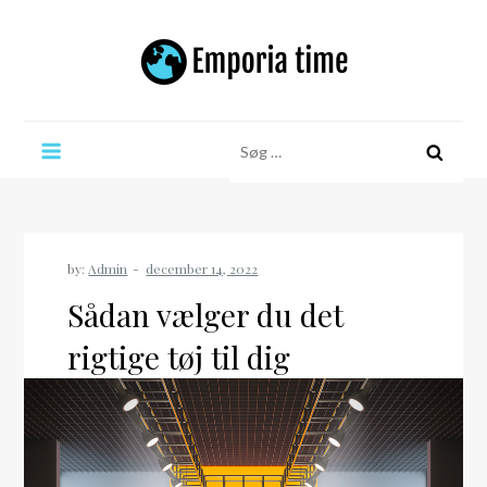
Skip
to
content
Emporia time
Søg
efter:
by:
Admin
Sådan vælger du det
rigtige tøj til dig