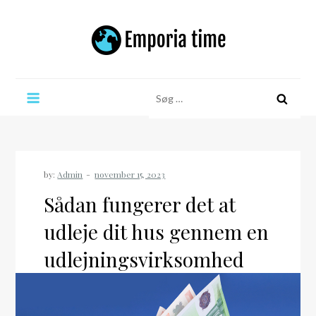
Skip
to
content
Emporia time
Søg
efter:
by:
Admin
Sådan fungerer det at
udleje dit hus gennem en
udlejningsvirksomhed