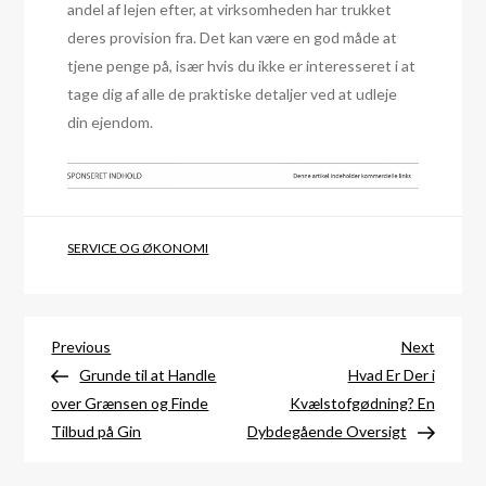
andel af lejen efter, at virksomheden har trukket
deres provision fra. Det kan være en god måde at
tjene penge på, især hvis du ikke er interesseret i at
tage dig af alle de praktiske detaljer ved at udleje
din ejendom.
SERVICE OG ØKONOMI
Indlægsnavigation
Previous
Next
Previous
Next
Post
Post
Grunde til at Handle
Hvad Er Der i
over Grænsen og Finde
Kvælstofgødning? En
Tilbud på Gin
Dybdegående Oversigt