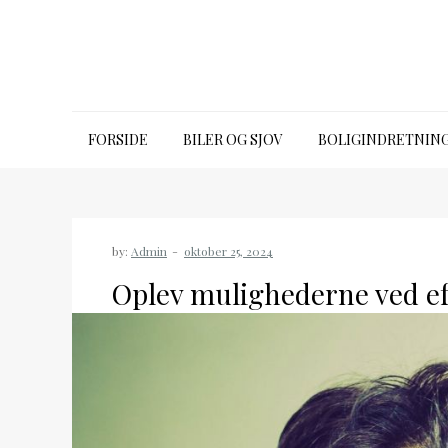
Skip
to
content
Emporia time
FORSIDE
BILER OG SJOV
BOLIGINDRETNIN
by:
Admin
Oplev mulighederne ved e