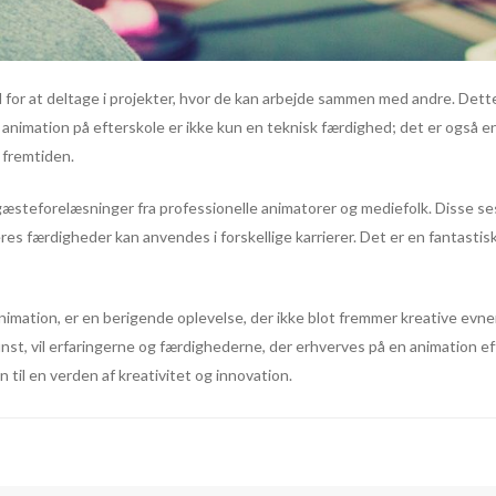
 for at deltage i projekter, hvor de kan arbejde sammen med andre. De
 animation på efterskole er ikke kun en teknisk færdighed; det er også 
 fremtiden.
teforelæsninger fra professionelle animatorer og mediefolk. Disse sessi
es færdigheder kan anvendes i forskellige karrierer. Det er en fantastis
animation, er en berigende oplevelse, der ikke blot fremmer kreative ev
unst, vil erfaringerne og færdighederne, der erhverves på en animation ef
til en verden af kreativitet og innovation.