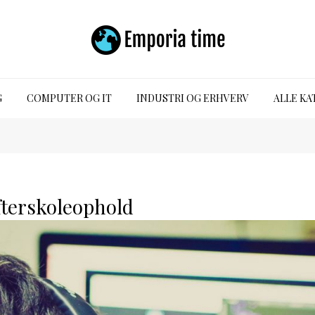
G
COMPUTER OG IT
INDUSTRI OG ERHVERV
ALLE KA
fterskoleophold