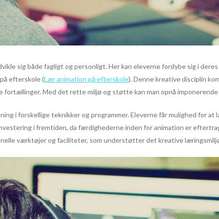
ikle sig både fagligt og personligt. Her kan eleverne fordybe sig i deres 
å efterskole (
Lær animation på efterskole
). Denne kreative disciplin ko
e fortællinger. Med det rette miljø og støtte kan man opnå imponerende r
g i forskellige teknikker og programmer. Eleverne får mulighed for at lær
nvestering i fremtiden, da færdighederne inden for animation er eftertra
elle værktøjer og faciliteter, som understøtter det kreative læringsmilj