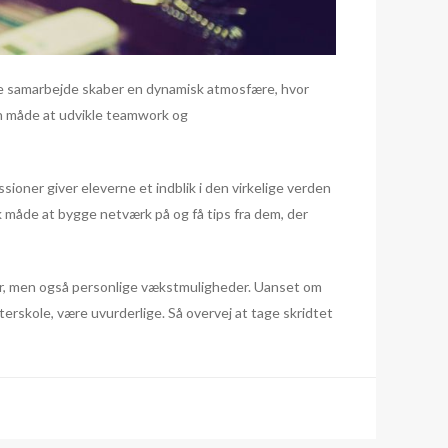
tte samarbejde skaber en dynamisk atmosfære, hvor
en måde at udvikle teamwork og
oner giver eleverne et indblik i den virkelige verden
k måde at bygge netværk på og få tips fra dem, der
ner, men også personlige vækstmuligheder. Uanset om
terskole, være uvurderlige. Så overvej at tage skridtet