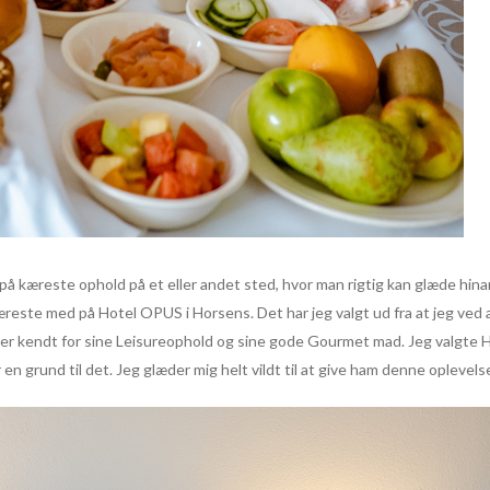
d på kæreste ophold på et eller andet sted, hvor man rigtig kan glæde hi
kæreste med på Hotel OPUS i Horsens. Det har jeg valgt ud fra at jeg ved 
S er kendt for sine Leisureophold og sine gode Gourmet mad. Jeg valgte 
en grund til det. Jeg glæder mig helt vildt til at give ham denne oplevelse