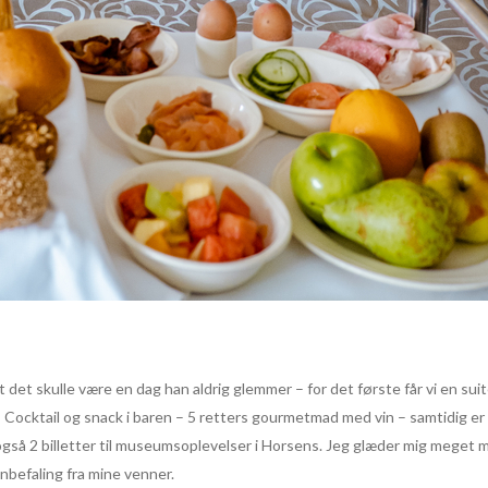
 at det skulle være en dag han aldrig glemmer – for det første får vi en 
Cocktail og snack i baren – 5 retters gourmetmad med vin – samtidig er d
å 2 billetter til museumsoplevelser i Horsens. Jeg glæder mig meget mer
nbefaling fra mine venner.