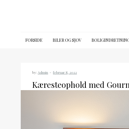
Skip
to
content
Emporia time
FORSIDE
BILER OG SJOV
BOLIGINDRETNIN
by:
Admin
Kæresteophold med Gourme