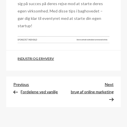
sig på succes på deres rejse mod at starte deres
egen virksomhed. Med disse tips i baghovedet –
gør dig klar til eventyret med at starte din egen
startup!
INDUSTRI OG ERHVERV
Indlægsnavigation
Previous
Next
Previous
Next
Post
Post
Fordelene ved vanilje
brug af online marketing