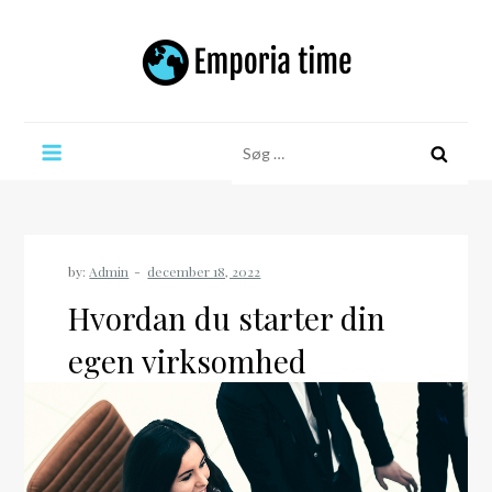
Skip
to
content
Emporia time
Søg
efter:
by:
Admin
Hvordan du starter din
egen virksomhed