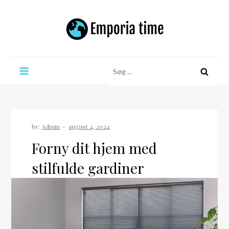
Skip
to
content
Emporia time
Søg
efter:
by:
Admin
Forny dit hjem med
stilfulde gardiner