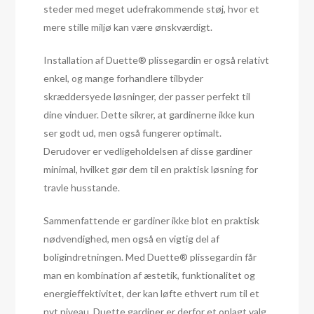
steder med meget udefrakommende støj, hvor et
mere stille miljø kan være ønskværdigt.
Installation af Duette® plissegardin er også relativt
enkel, og mange forhandlere tilbyder
skræddersyede løsninger, der passer perfekt til
dine vinduer. Dette sikrer, at gardinerne ikke kun
ser godt ud, men også fungerer optimalt.
Derudover er vedligeholdelsen af disse gardiner
minimal, hvilket gør dem til en praktisk løsning for
travle husstande.
Sammenfattende er gardiner ikke blot en praktisk
nødvendighed, men også en vigtig del af
boligindretningen. Med Duette® plissegardin får
man en kombination af æstetik, funktionalitet og
energieffektivitet, der kan løfte ethvert rum til et
nyt niveau. Duette gardiner er derfor et oplagt valg