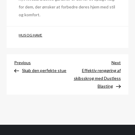
for dem, der ønsker at forbedre deres hjem med stil
og komfort.
HUS OG HAVE
Indlægsnavigation
Previous
Next
Previous
Next
Post
Post
Skab den perfekte stue
Effektiv rengøring af
skibsskrog med Dustless
Blasting