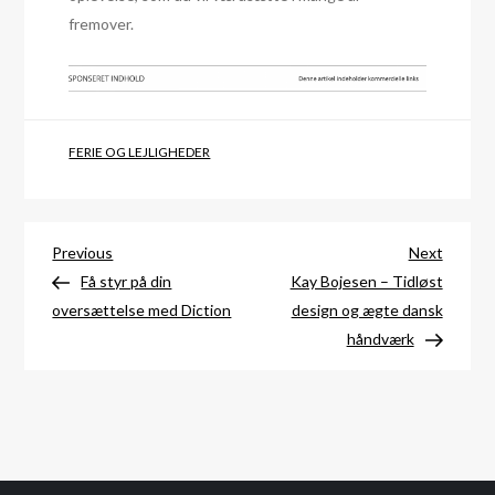
fremover.
FERIE OG LEJLIGHEDER
Indlægsnavigation
Previous
Next
Previous
Next
Post
Post
Få styr på din
Kay Bojesen – Tidløst
oversættelse med Diction
design og ægte dansk
håndværk