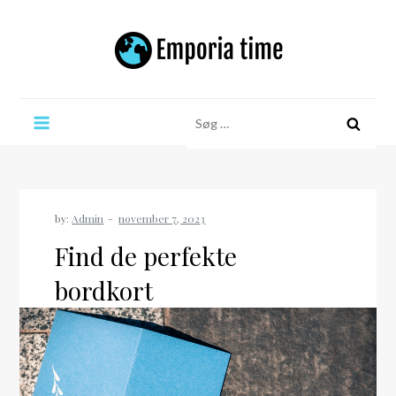
Skip
to
content
Emporia time
Søg
efter:
by:
Admin
Find de perfekte
bordkort