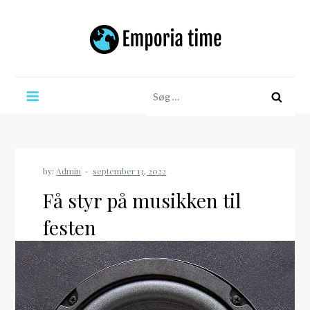
Skip
to
content
Emporia time
Søg
efter:
by:
Admin
Få styr på musikken til
festen