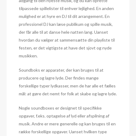
adgang til den nyeste musik, og du kan oprette
tilpassede spillelister til enhver lejlighed. En anden
mulighed er at hyre en DJ til dit arrangement. En
professionel DJ kan læse publikum og spille musik,
der får alle til at danse hele natten lang. Uanset
hvordan du vælger at sammensætte din playliste til
festen, er det vigtigste at have det sjovt og nyde
musikken.
Soundboks er apparater, der kan bruges til at
producere og lagre lyde. Der findes mange
forskellige typer lydkasser, men de har alle et fælles
mål: at gøre det nemt for folk at skabe og lagre lyde.
Nogle soundboxes er designet til specifikke
opgaver, f.eks. optagelse af lyd eller afspilning af
musik. Andre er mere generelle og kan bruges til en
række forskellige opgaver. Uanset hvilken type