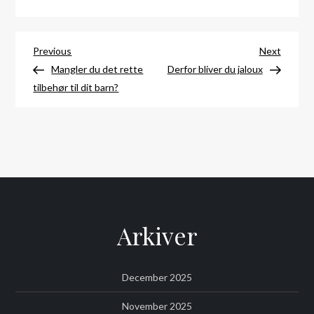
Indlægsnavigation
Previous
Next
Previous
Next
Post
Post
Mangler du det rette
Derfor bliver du jaloux
tilbehør til dit barn?
Arkiver
December 2025
November 2025