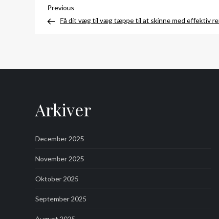
Indlægsnavigation
Previous
Previous
Post
Få dit væg til væg tæppe til at skinne med effektiv r
Arkiver
December 2025
November 2025
Oktober 2025
September 2025
August 2025