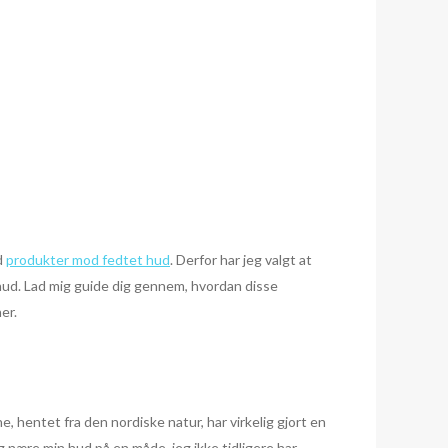
d
produkter mod fedtet hud
. Derfor har jeg valgt at
hud. Lad mig guide dig gennem, hvordan disse
er.
, hentet fra den nordiske natur, har virkelig gjort en
 nære min hud på en måde, jeg ikke tidligere har