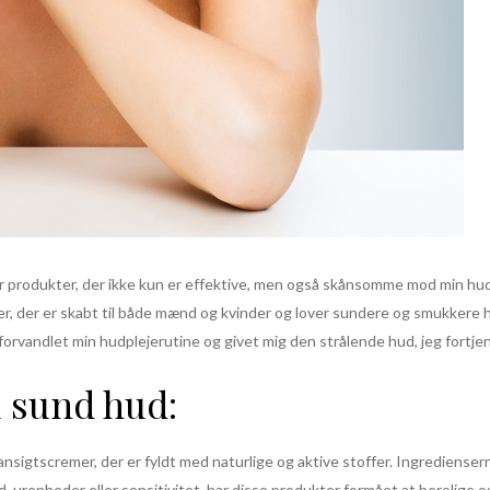
fter produkter, der ikke kun er effektive, men også skånsomme mod min hu
er, der er skabt til både mænd og kvinder og lover sundere og smukkere 
orvandlet min hudplejerutine og givet mig den strålende hud, jeg fortjen
l sund hud:
nsigtscremer, der er fyldt med naturlige og aktive stoffer. Ingredienserne
urenheder eller sensitivitet, har disse produkter formået at berolige og