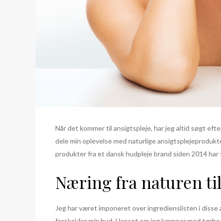
Når det kommer til ansigtspleje, har jeg altid søgt e
dele min oplevelse med naturlige ansigtsplejeprodukt
produkter fra et dansk hudpleje brand siden 2014 har f
Næring fra naturen ti
Jeg har været imponeret over ingredienslisten i disse a
forskel for min hud. Uanset om jeg kæmper med tørhed, 