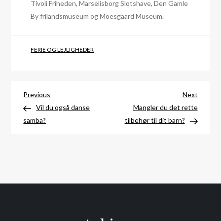
Tivoli Friheden, Marselisborg Slotshave, Den Gamle
By frilandsmuseum og Moesgaard Museum.
FERIE OG LEJLIGHEDER
Indlægsnavigation
Previous
Next
Previous
Next
Post
Post
Vil du også danse
Mangler du det rette
samba?
tilbehør til dit barn?