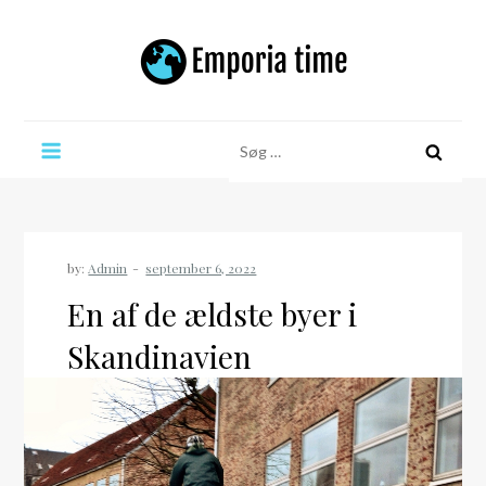
Skip
to
content
Emporia time
Søg
efter:
by:
Admin
En af de ældste byer i
Skandinavien