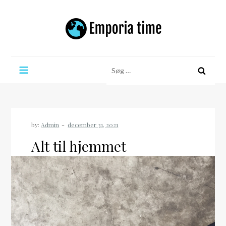
Skip
to
content
Emporia time
Søg
efter:
by:
Admin
Alt til hjemmet