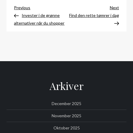
Indlægsnavigation
Previous
Next
Previous
Next
Post
Post
Invester i de grønne
Find den rette tømrer i dag
alternativer når du shopper
Arkiver
December 2025
November 2025
Oktober 2025